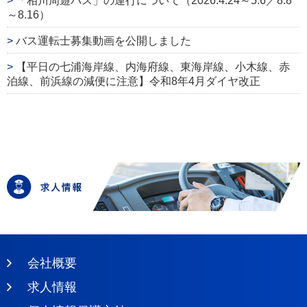
「相川周遊バス」の運行について（2026.4.24～5.6／8.8
～8.16）
バス運転士募集動画を公開しました
【平日の七浦海岸線、内海府線、東海岸線、小木線、赤
泊線、前浜線の減便に注意】令和8年4月ダイヤ改正
会社概要
求人情報